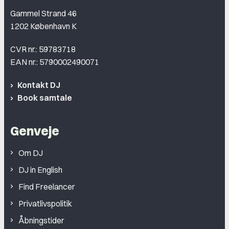
Gammel Strand 46
1202 København K
CVR nr.: 59783718
EAN nr.: 5790002490071
Kontakt DJ
Book samtale
Genveje
Om DJ
DJ in English
Find Freelancer
Privatlivspolitik
Åbningstider